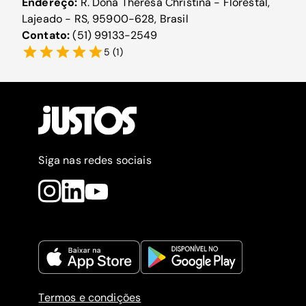
Endereço:
R. Dona Theresa Christina - Florestal,
Lajeado - RS, 95900-628, Brasil
Contato:
(51) 99133-2549
5
(
1
)
Siga nas redes sociais
Termos e condições