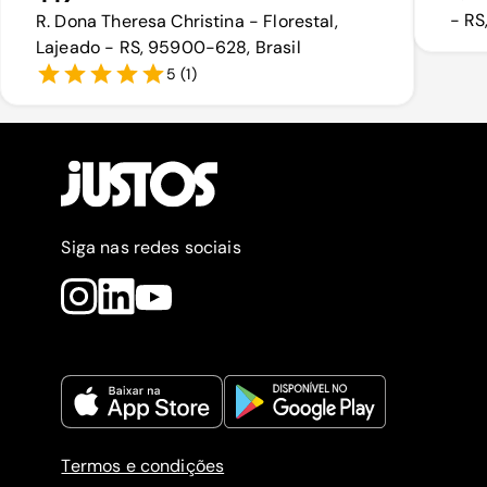
- RS
R. Dona Theresa Christina - Florestal,
Lajeado - RS, 95900-628, Brasil
5
(
1
)
Siga nas redes sociais
Termos e condições