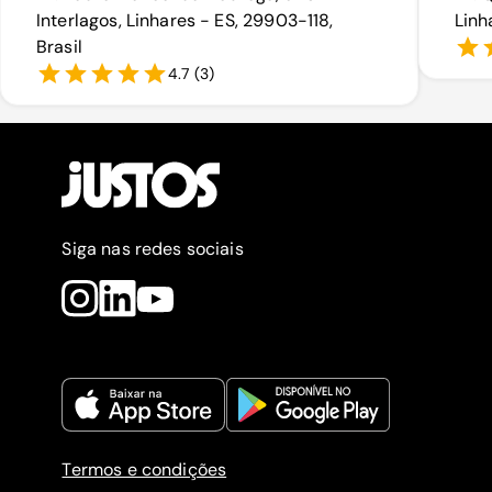
Interlagos, Linhares - ES, 29903-118,
Linh
Brasil
4.7
(
3
)
Siga nas redes sociais
Termos e condições