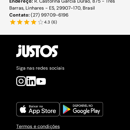
Endereço:
R. Castorina García Durão, 875 - Três
Barras, Linhares - ES, 29907-170, Brasil
Contato:
(27) 99709-6196
4.3
(
6
)
Siga nas redes sociais
Termos e condições