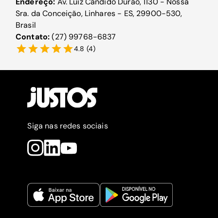
Endereço:
Av. Luiz Cândido Durão, 1130 - Nossa
Sra. da Conceição, Linhares - ES, 29900-530,
Brasil
Contato:
(27) 99768-6837
4.8
(
4
)
Siga nas redes sociais