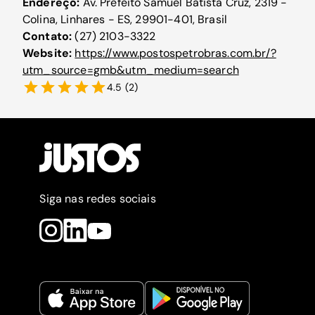
Endereço:
Av. Prefeito Samuel Batista Cruz, 2319 -
Colina, Linhares - ES, 29901-401, Brasil
Contato:
(27) 2103-3322
Website:
https://www.postospetrobras.com.br/?
utm_source=gmb&utm_medium=search
4.5
(
2
)
Siga nas redes sociais