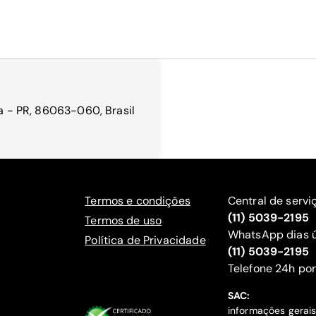
na - PR, 86063-060, Brasil
Termos e condições
Central de servi
(11) 5039-2195
Termos de uso
WhatsApp dias ú
Política de Privacidade
(11) 5039-2195
‍Telefone 24h por
SAC:
informações gerai