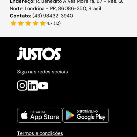
Endereço:
R. Benedito Alves Moreira, 67 - Res. Q.
Norte, Londrina - PR, 86086-350, Brasil
Contato:
(43) 98432-3940
4.7
(
12
)
Siga nas redes sociais
Termos e condições