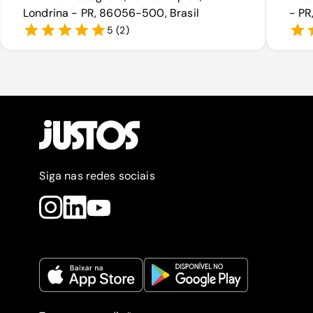
Londrina - PR, 86056-500, Brasil
- PR
5
(
2
)
Siga nas redes sociais