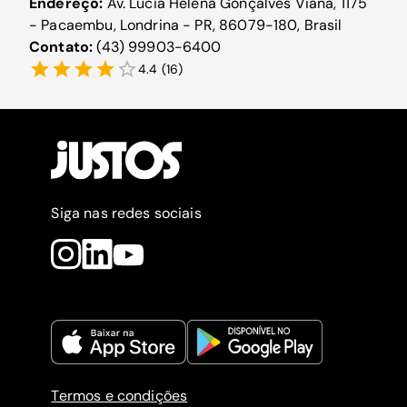
Endereço:
Av. Lúcia Helena Gonçalves Viana, 1175
- Pacaembu, Londrina - PR, 86079-180, Brasil
Contato:
(43) 99903-6400
4.4
(
16
)
Siga nas redes sociais
Termos e condições