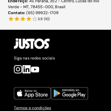
Endereço:
Av. Paraná, 352 - Centro, Lucas do Rio
Verde - MT, 78455-000, Brasil
Contato:
(65) 99922-1709
3.9
(
10
)
Siga nas redes sociais
Termos e condições