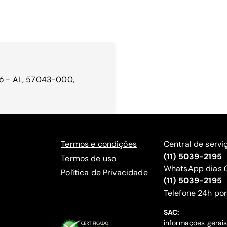
eió - AL, 57043-000,
Termos e condições
Central de servi
(11) 5039-2195
Termos de uso
WhatsApp dias ú
Política de Privacidade
(11) 5039-2195
‍Telefone 24h por
SAC:
informações gerai