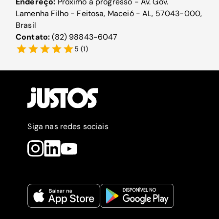
Endereço:
Próximo a progresso - Av. Gov.
Lamenha Filho - Feitosa, Maceió - AL, 57043-000,
Brasil
Contato:
(82) 98843-6047
5
(
1
)
Siga nas redes sociais