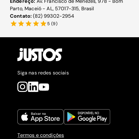
Endereço:
Av. Francisco de Menezes, 978 - Bom
Parto, Maceió - AL, 57017-315, Brasil
Contato:
(82) 99302-2954
5
(
9
)
Siga nas redes sociais
Termos e condições