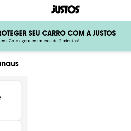
ROTEGER SEU CARRO COM A JUSTOS
 bem! Cote agora em menos de 2 minutos!
naus
5-