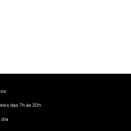
ços:
teis das 7h às 20h
 dia