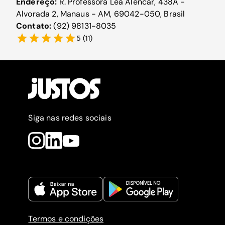
Endereço:
R. Professora Lea Alencar, 438A -
Alvorada 2, Manaus - AM, 69042-050, Brasil
Contato:
(92) 98131-8035
5
(
11
)
Siga nas redes sociais
Termos e condições