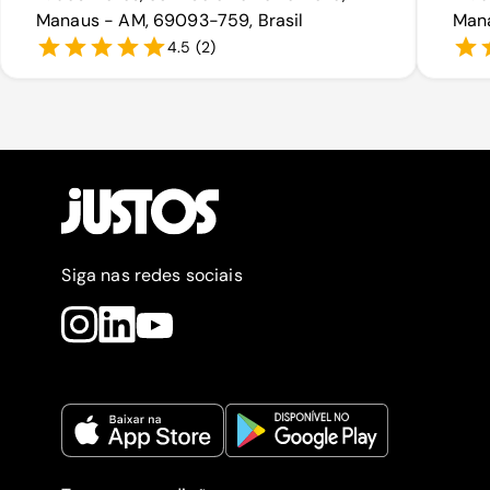
Manaus - AM, 69093-759, Brasil
Mana
4.5
(
2
)
Siga nas redes sociais