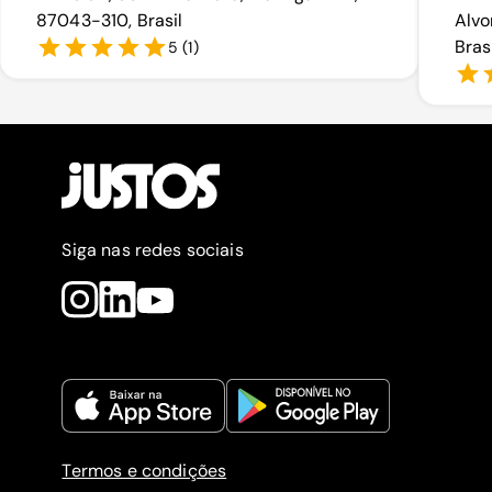
87043-310, Brasil
Alvo
Bras
5
(
1
)
Siga nas redes sociais
Termos e condições