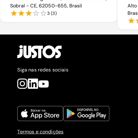
Sobral - CE, 62050-655, Brasil
Alto
Bras
3
(
3
)
Siga nas redes sociais
Termos e condições