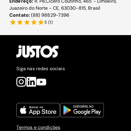
Endereço:
R. Pe.Cícero Coutinho, 465 - Limoeiro,
Juazeiro do Norte - CE, 63030-815, Brasil
Contato:
(88) 98829-7396
5
(
1
)
Siga nas redes sociais
Termos e condições