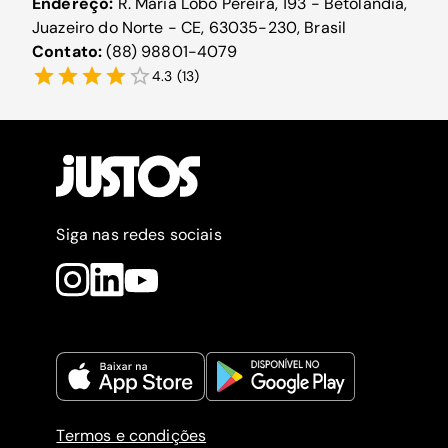
Endereço:
R. Maria Lobo Pereira, 193 - Betolândia,
Juazeiro do Norte - CE, 63035-230, Brasil
Contato:
(88) 98801-4079
4.3
(
13
)
Siga nas redes sociais
Termos e condições