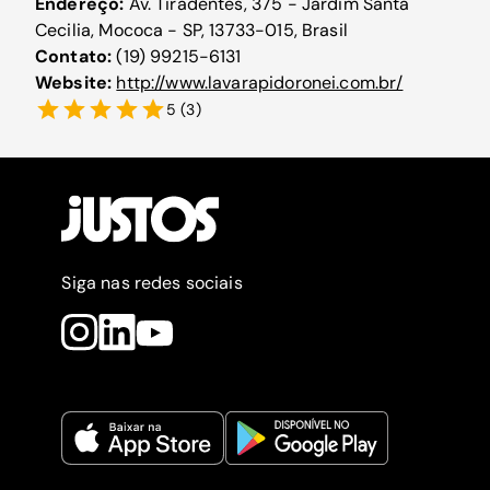
Endereço:
Av. Tiradentes, 375 - Jardim Santa
Cecilia, Mococa - SP, 13733-015, Brasil
Contato:
(19) 99215-6131
Website:
http://www.lavarapidoronei.com.br/
5
(
3
)
Siga nas redes sociais