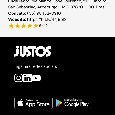
Endereço:
Rua Manoel José Lourenço, 50 - Jardim
São Sebastião, Arceburgo - MG, 37820-000, Brasil
Contato:
(35) 98432-0910
Website:
https://bit.ly/44j9pI8
5
(
4
)
Siga nas redes sociais