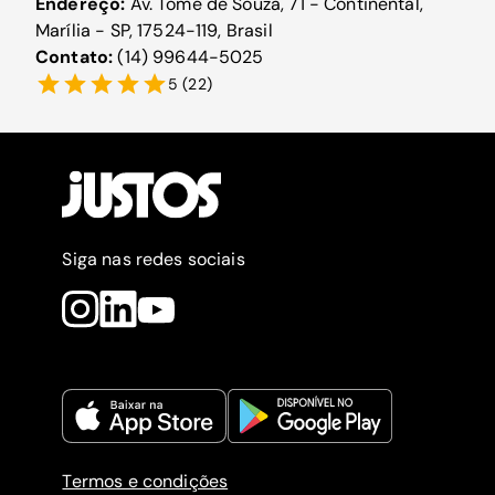
Endereço:
Av. Tomé de Souza, 71 - Continental,
Marília - SP, 17524-119, Brasil
Contato:
(14) 99644-5025
5
(
22
)
Siga nas redes sociais
Termos e condições