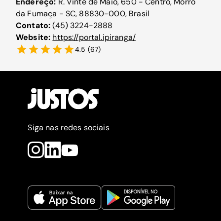
Endereço:
R. Vinte de Maio, 650 - Centro, Morro
da Fumaça - SC, 88830-000, Brasil
Contato:
(45) 3224-2888
Website:
https://portal.ipiranga/
4.5
(
67
)
Siga nas redes sociais