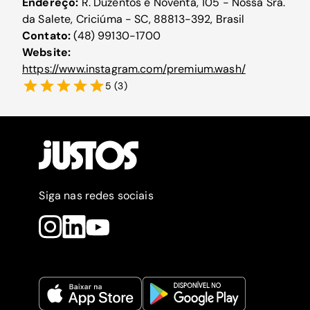
Endereço:
R. Duzentos e Noventa, 105 - Nossa Sra.
da Salete, Criciúma - SC, 88813-392, Brasil
Contato:
(48) 99130-1700
Website:
https://www.instagram.com/premium.wash/
5
(
3
)
Siga nas redes sociais