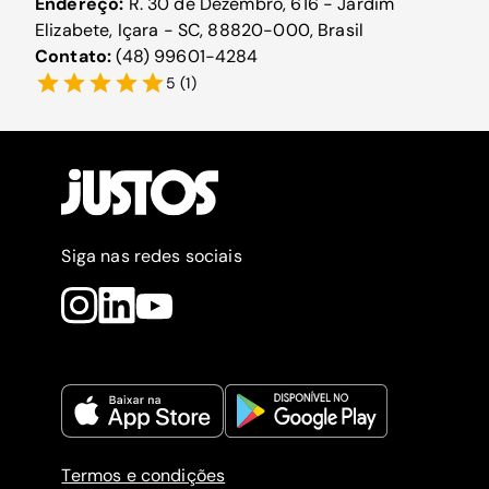
Endereço:
R. 30 de Dezembro, 616 - Jardim
Elizabete, Içara - SC, 88820-000, Brasil
Contato:
(48) 99601-4284
5
(
1
)
Siga nas redes sociais
Termos e condições