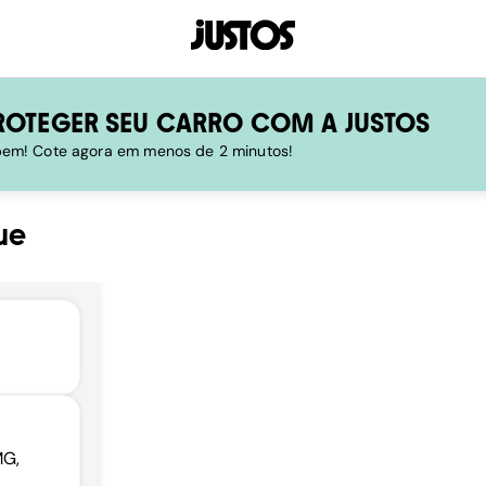
ROTEGER SEU CARRO COM A JUSTOS
 bem! Cote agora em menos de 2 minutos!
ue
MG,