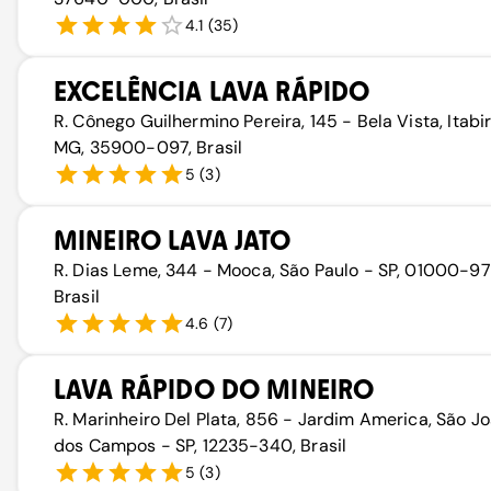
4.1
(
35
)
EXCELÊNCIA LAVA RÁPIDO
R. Cônego Guilhermino Pereira, 145 - Bela Vista, Itabi
MG, 35900-097, Brasil
5
(
3
)
MINEIRO LAVA JATO
R. Dias Leme, 344 - Mooca, São Paulo - SP, 01000-97
Brasil
4.6
(
7
)
LAVA RÁPIDO DO MINEIRO
R. Marinheiro Del Plata, 856 - Jardim America, São J
dos Campos - SP, 12235-340, Brasil
5
(
3
)