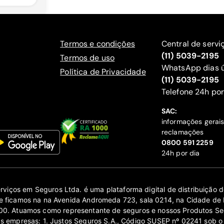
Termos e condições
Central de servi
(11) 5039-2195
Termos de uso
WhatsApp dias ú
Política de Privacidade
(11) 5039-2195
‍Telefone 24h por
SAC:
informações gerai
reclamações
‍0800 591 2259
24h por dia
erviços em Seguros Ltda. é uma plataforma digital de distribuição
 ficamos na na Avenida Andromeda 723, sala 0214, na Cidade de 
0. Atuamos como representante de seguros e nossos Produtos Se
as empresas: 1. Justos Seguros S.A., Código SUSEP nº 02241 sob o