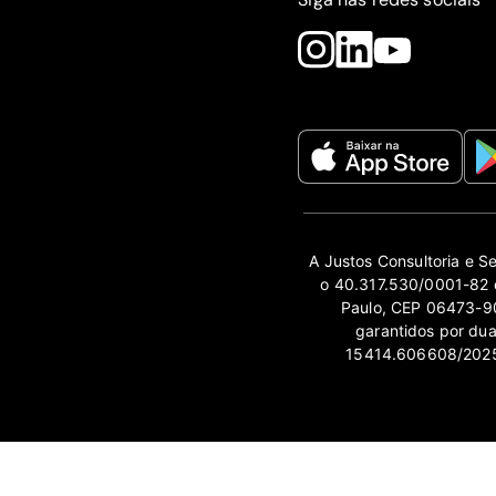
A Justos Consultoria e S
o 40.317.530/0001-82 e
Paulo, CEP 06473-90
garantidos por du
15414.606608/2025-