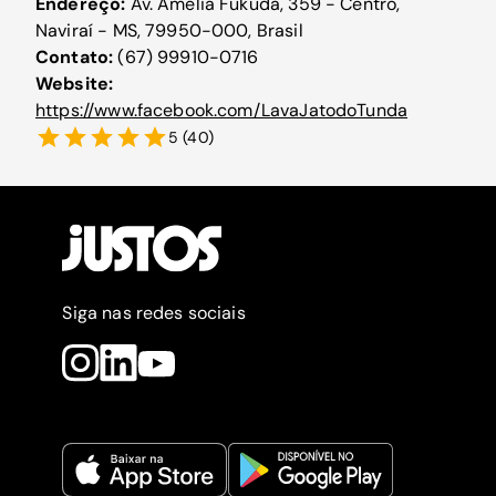
Endereço:
Av. Amélia Fukuda, 359 - Centro,
Naviraí - MS, 79950-000, Brasil
Contato:
(67) 99910-0716
Website:
https://www.facebook.com/LavaJatodoTunda
5
(
40
)
Siga nas redes sociais