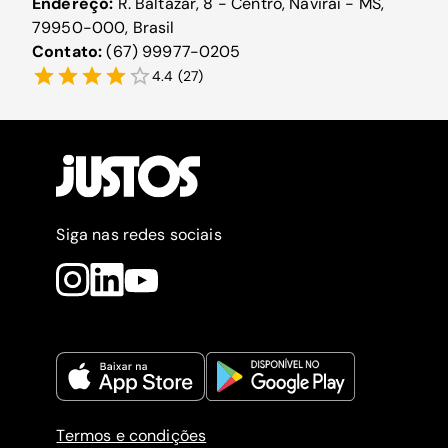
Endereço:
R. Baltazar, 8 - Centro, Naviraí - MS,
79950-000, Brasil
Contato:
(67) 99977-0205
4.4
(
27
)
Siga nas redes sociais
Termos e condições