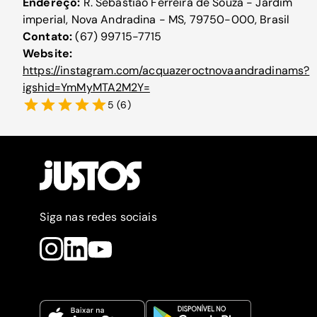
Endereço:
R. Sebastião Ferreira de Souza - Jardim
imperial, Nova Andradina - MS, 79750-000, Brasil
Contato:
(67) 99715-7715
Website:
https://instagram.com/acquazeroctnovaandradinams?
igshid=YmMyMTA2M2Y=
5
(
6
)
Siga nas redes sociais