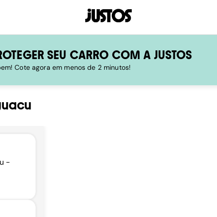
ROTEGER SEU CARRO COM A JUSTOS
 bem! Cote agora em menos de 2 minutos!
guacu
u -