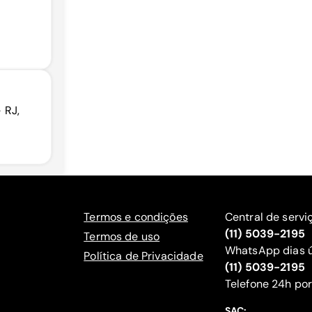
 RJ,
Termos e condições
Central de servi
(11) 5039-2195
Termos de uso
WhatsApp dias ú
Política de Privacidade
(11) 5039-2195
‍Telefone 24h por
SAC: