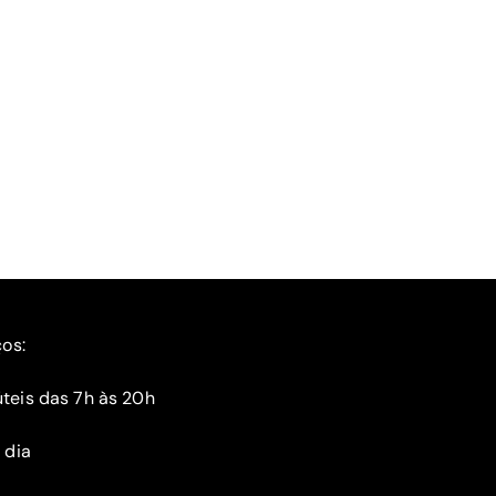
ços:
teis das 7h às 20h
 dia