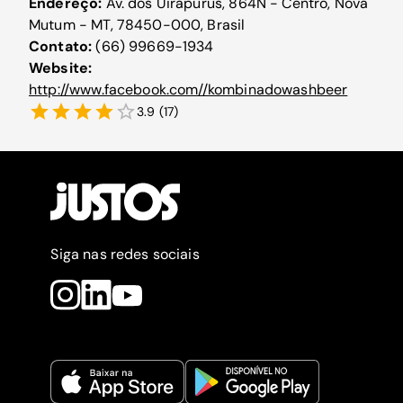
Endereço:
Av. dos Uirapurus, 864N - Centro, Nova
Mutum - MT, 78450-000, Brasil
Contato:
(66) 99669-1934
Website:
http://www.facebook.com//kombinadowashbeer
3.9
(
17
)
Siga nas redes sociais