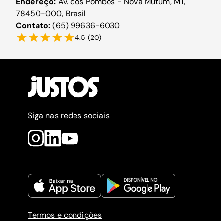
Endereço:
Av. dos Pombos - Nova Mutum, MT,
78450-000, Brasil
Contato:
(65) 99636-6030
4.5
(
20
)
Siga nas redes sociais
Termos e condições