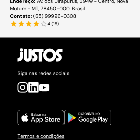
Endereço:
Av. dos Uirapurus, 694w - Centro, Nova
Mutum - MT, 78450-000, Brasil
Contato:
(65) 99996-0308
4
(
18
)
Siga nas redes sociais
Termos e condições