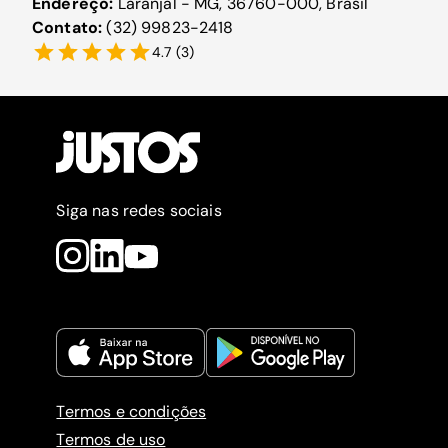
Endereço:
Laranjal - MG, 36760-000, Brasil
Contato:
(32) 99823-2418
4.7
(
3
)
Siga nas redes sociais
Termos e condições
Termos de uso