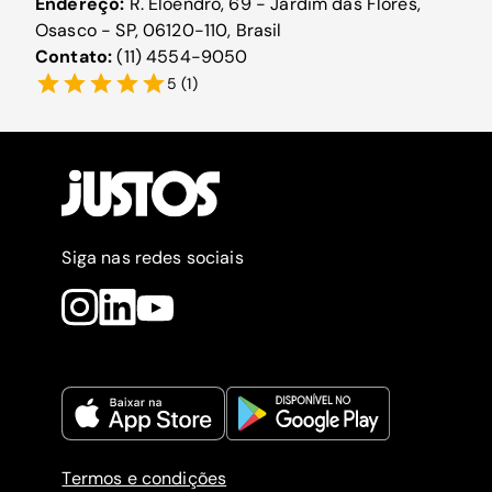
Endereço:
R. Eloendro, 69 - Jardim das Flores,
Osasco - SP, 06120-110, Brasil
Contato:
(11) 4554-9050
5
(
1
)
Siga nas redes sociais
Termos e condições