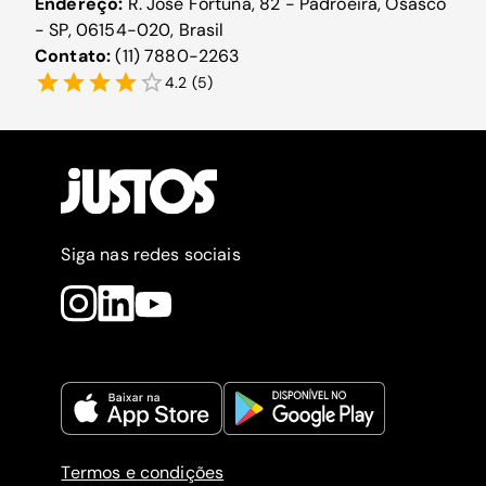
Endereço:
R. José Fortuna, 82 - Padroeira, Osasco
- SP, 06154-020, Brasil
Contato:
(11) 7880-2263
4.2
(
5
)
Siga nas redes sociais
Termos e condições