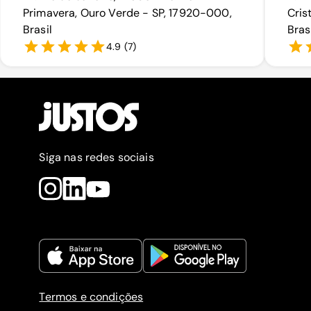
Primavera, Ouro Verde - SP, 17920-000,
Cris
Brasil
Bras
4.9
(
7
)
Siga nas redes sociais
Termos e condições