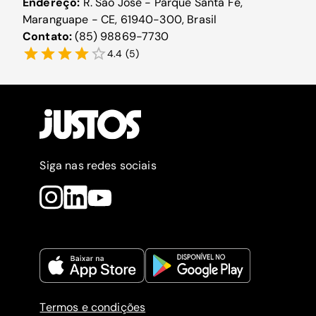
Endereço:
R. São José - Parque Santa Fé,
Maranguape - CE, 61940-300, Brasil
Contato:
(85) 98869-7730
4.4
(
5
)
Siga nas redes sociais
Termos e condições