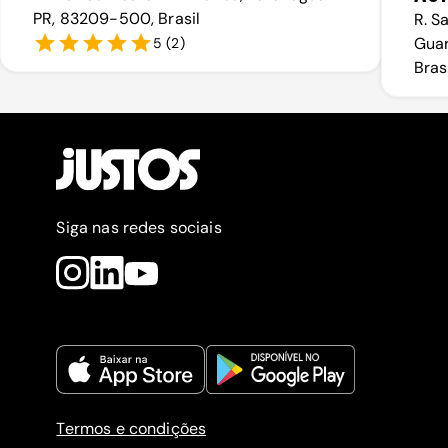
PR, 83209-500, Brasil
R. S
Guar
5
(
2
)
Bras
Siga nas redes sociais
Termos e condições