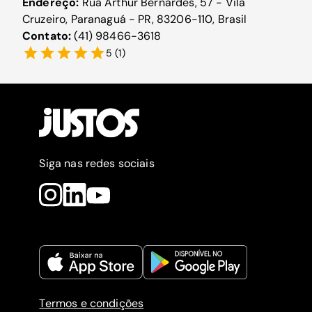
Endereço:
Rua Arthur Bernardes, 57 - Vila
Cruzeiro, Paranaguá - PR, 83206-110, Brasil
Contato:
(41) 98466-3618
5
(
1
)
Siga nas redes sociais
Termos e condições