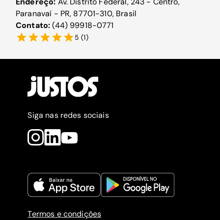
Endereço:
Av. Distrito Federal, 243 - Centro,
Paranavaí - PR, 87701-310, Brasil
Contato:
(44) 99918-0771
5
(
1
)
Siga nas redes sociais
Termos e condições