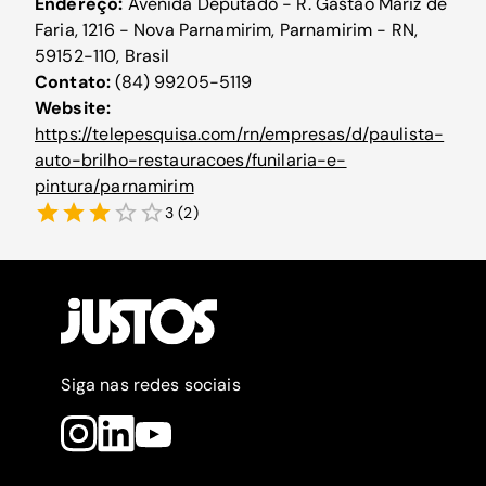
Endereço:
Avenida Deputado - R. Gastão Mariz de
Faria, 1216 - Nova Parnamirim, Parnamirim - RN,
59152-110, Brasil
Contato:
(84) 99205-5119
Website:
https://telepesquisa.com/rn/empresas/d/paulista-
auto-brilho-restauracoes/funilaria-e-
pintura/parnamirim
3
(
2
)
Siga nas redes sociais