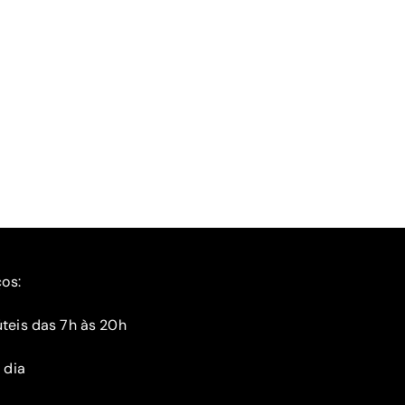
ços:
teis das 7h às 20h
 dia