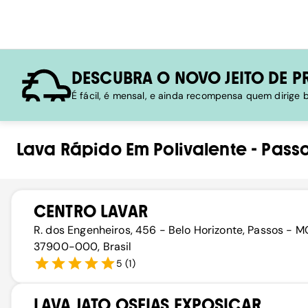
DESCUBRA O NOVO JEITO DE P
É fácil, é mensal, e ainda recompensa quem dirige
Lava Rápido
Em
Polivalente
-
Pass
CENTRO LAVAR
R. dos Engenheiros, 456 - Belo Horizonte, Passos - M
37900-000, Brasil
5
(
1
)
LAVA JATO OSEIAS EXPOSICAR