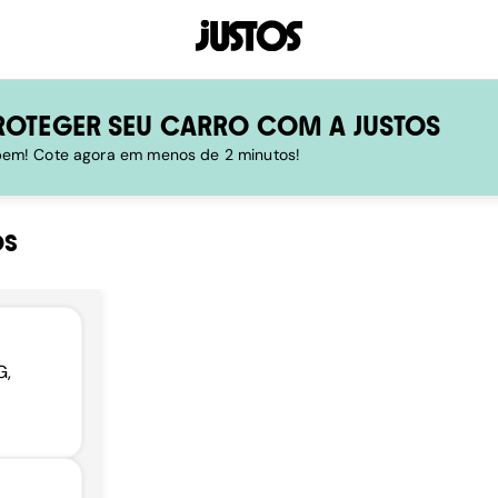
ROTEGER SEU CARRO COM A JUSTOS
 bem! Cote agora em menos de 2 minutos!
os
G,