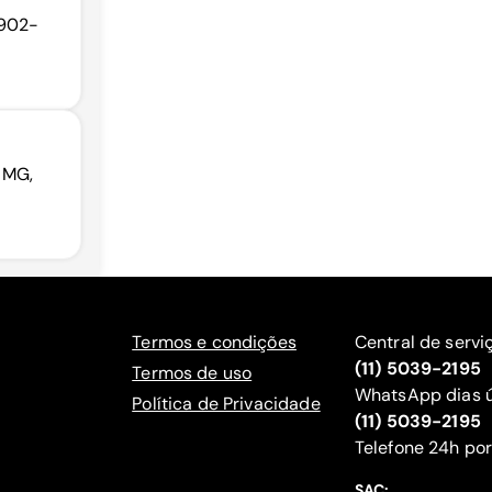
7902-
 MG,
Termos e condições
Central de servi
(11) 5039-2195
Termos de uso
WhatsApp dias ú
Política de Privacidade
(11) 5039-2195
‍Telefone 24h por
SAC: