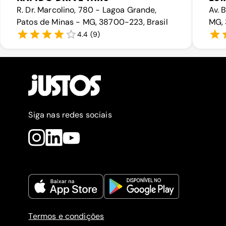
R. Dr. Marcolino, 780 - Lagoa Grande,
Av. 
Patos de Minas - MG, 38700-223, Brasil
MG, 
4.4
(
9
)
Siga nas redes sociais
Termos e condições