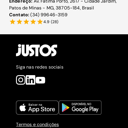
Endereço:
Av. Fátima Porto, 2617 - Cidade Jardim,
Patos de Minas - MG, 38705-184, Brasil
Contato:
(34) 99646-3159
4.9
(
28
)
Siga nas redes sociais
Termos e condições