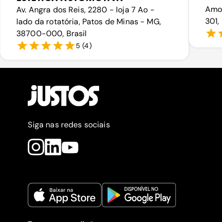
Amor
Av. Angra dos Reis, 2280 - loja 7 Ao -
301, 
lado da rotatória, Patos de Minas - MG,
38700-000, Brasil
5
(
4
)
Siga nas redes sociais