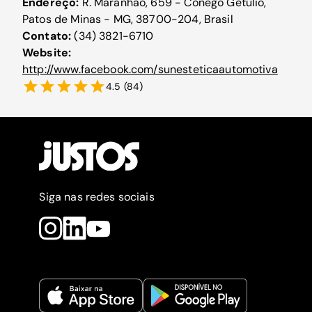
Endereço:
R. Maranhão, 659 - Cônego Getúlio,
Patos de Minas - MG, 38700-204, Brasil
Contato:
(34) 3821-6710
Website:
http://www.facebook.com/sunesteticaautomotiva
4.5
(
84
)
Siga nas redes sociais